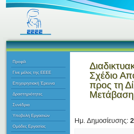
Προφίλ
Διαδικτυα
Σχέδιο Απ
Γίνε μέλος της ΕΕΕΕ
προς τη Δ
Επιχειρησιακή Έρευνα
Μετάβαση
Δραστηριότητες
Συνέδρια
Υποβολή Εργασιών
Ημ. Δημοσίευσης:
2
Ομάδες Εργασίας