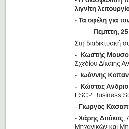
- Η διασφάλιση τ
λιγνίτη λειτουργί
- Τα οφέλη για τ
Πέμπτη, 25
Στη διαδικτυακή 
-
Κωστής Μουσο
Σχεδίου Δίκαιης 
-
Ιωάννης Κοπα
-
Κώστας Ανδρι
ESCP Business Sc
-
Γιώργος Κασαπ
-
Χάρης Δούκας
,
Μηχανικών και Μη